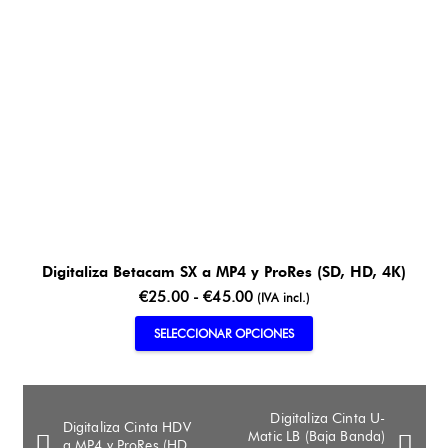
Digitaliza Betacam SX a MP4 y ProRes (SD, HD, 4K)
Rango
€
25.00
-
€
45.00
(IVA incl.)
de
Este
SELECCIONAR OPCIONES
precios:
producto
desde
tiene
€25.00
múltiples
Digitaliza Cinta U-
hasta
Digitaliza Cinta HDV
variantes.
Matic LB (Baja Banda)
€45.00
a MP4 y ProRes (HD,