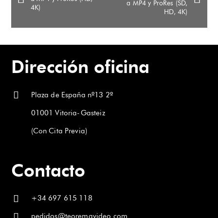
Las
a MP4 y ProRes (SD,
4K)
HD, 4K)
opciones
se
pueden
elegir
Dirección oficina
en
la
página
Plaza de España nº13 2º
de
producto
01001 Vitoria-Gasteiz
(Con Cita Previa)
Contacto
+34 697 615 118
pedidos@teoremavideo.com