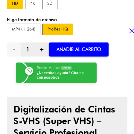
HD
4K
SD
Elige formato de archivo
MP4 (H.264)
ProRes HQ
Digitaliza
AÑADIR AL CARRITO
Cinta
Benito Macías
Online
¿Necesitas ayuda? Chatea
S-
con nosotros
VHS
(Super
Digitalización de Cintas
S-VHS (Super VHS) –
VHS)
Servicio Profesional
a