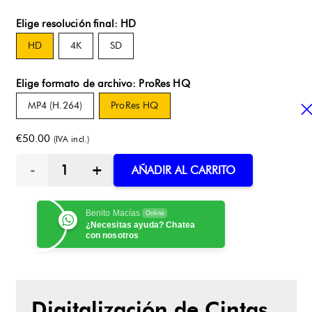
Elige resolución final
:
HD
HD
4K
SD
Elige formato de archivo
:
ProRes HQ
MP4 (H.264)
ProRes HQ
€
50.00
(IVA incl.)
Digitaliza
AÑADIR AL CARRITO
Cinta
Benito Macías
Online
¿Necesitas ayuda? Chatea
U-
con nosotros
Matic
LB
Digitalización de Cintas