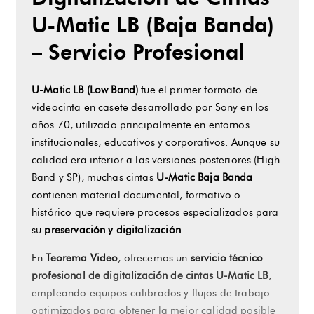
U-Matic LB (Baja Banda)
(Baja
– Servicio Profesional
Banda)
a
U-Matic LB (Low Band)
fue el primer formato de
videocinta en casete desarrollado por Sony en los
MP4
años 70, utilizado principalmente en entornos
institucionales, educativos y corporativos. Aunque su
y
calidad era inferior a las versiones posteriores (High
Band y SP), muchas cintas
U-Matic Baja Banda
ProRes
contienen material documental, formativo o
histórico que requiere procesos especializados para
(SD,
su
preservación y digitalización
.
HD,
En
Teorema Video
, ofrecemos un
servicio técnico
profesional de digitalización de cintas U-Matic LB
,
4K)
empleando equipos calibrados y flujos de trabajo
optimizados para obtener la mejor calidad posible