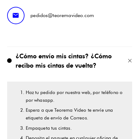
mail
pedidos@teoremavideo.com
¿Cómo envío mis cintas? ¿Cómo
recibo mis cintas de vuelta?
Haz tu pedido por nuestra web, por teléfono o
por whasapp.
Espera a que Teorema Video te envíe una
etiqueta de envío de Correos.
Empaqueta tus cintas.
Deposita el paquete en cualquier oficina de