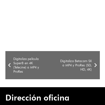
pueden
elegir
en
la
página
de
producto
Digitaliza película
Digitaliza Betacam SX
Super8 en 4K
a MP4 y ProRes (SD,
(Telecine) a MP4 y
HD, 4K)
ProRes
Dirección oficina