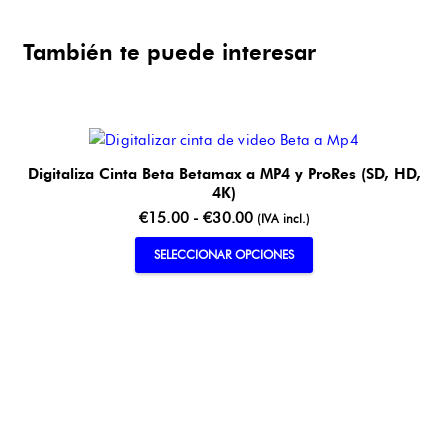
También te puede interesar
Digitaliza Cinta Beta Betamax a MP4 y ProRes (SD, HD,
4K)
Rango
€
15.00
-
€
30.00
(IVA incl.)
de
Este
SELECCIONAR OPCIONES
precios:
producto
desde
tiene
€15.00
múltiples
hasta
variantes.
€30.00
Las
opciones
se