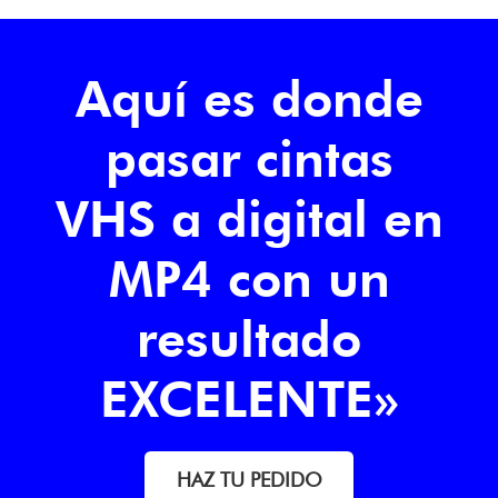
opciones
se
pueden
Aquí es donde
elegir
en
pasar cintas
la
página
VHS a digital en
de
producto
MP4 con un
resultado
EXCELENTE»
HAZ TU PEDIDO