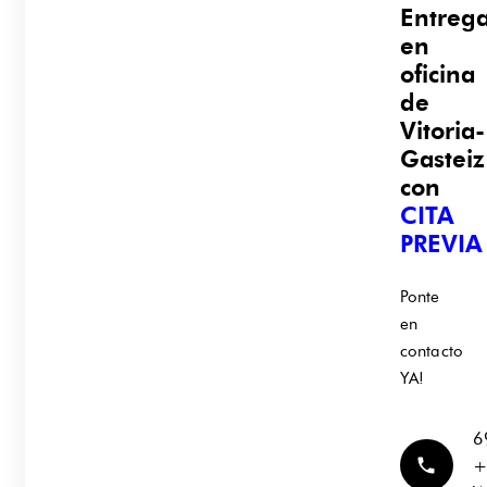
Entreg
en
oficina
de
Vitoria-
Gasteiz
con
CITA
PREVIA
Ponte
en
contacto
YA!
6
phone