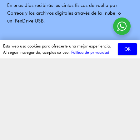
En unos días recibirás tus cintas físicas de vuelta por
Correos y los archivos digitales através de la
nube
o
un
PenDrive USB
.
Esta web usa cookies para ofrecerte una mejor experiencia.
OK
Al seguir navegando, aceptas su uso.
Política de privacidad
Sobre Nosotros
Teorema Video, con sede en Vitoria-Gasteiz, es un estudio
de digitalización de video, audio, 8mm y Super 8 con más
de 16 años de experiencia.
Nuestro compromiso es preservar tus recuerdos más
preciados, transformándolos en formatos digitales