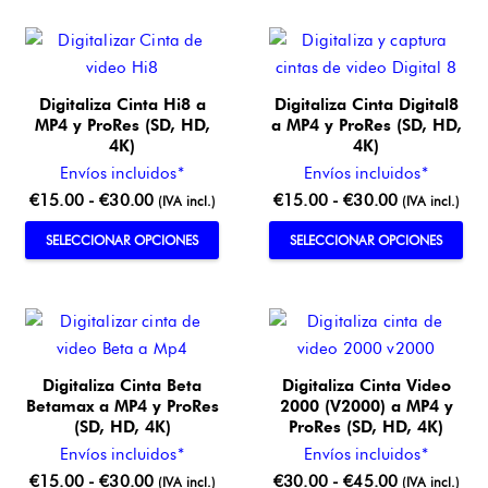
se
tiene
€15.00
pue
múltiples
hasta
eleg
variantes.
€30.00
en
Las
Digitaliza Cinta Hi8 a
Digitaliza Cinta Digital8
la
opciones
MP4 y ProRes (SD, HD,
a MP4 y ProRes (SD, HD,
pág
se
4K)
4K)
de
pueden
Envíos incluidos*
Envíos incluidos*
pro
elegir
Rango
Rango
€
15.00
-
€
30.00
€
15.00
-
€
30.00
(IVA incl.)
(IVA incl.)
en
de
de
Este
Este
SELECCIONAR OPCIONES
SELECCIONAR OPCIONES
la
precios:
precios:
producto
pro
página
desde
desde
tiene
tien
de
€15.00
€15.00
múltiples
múlt
producto
hasta
hasta
variantes.
vari
€30.00
€30.00
Las
Las
Digitaliza Cinta Beta
Digitaliza Cinta Video
opciones
opc
Betamax a MP4 y ProRes
2000 (V2000) a MP4 y
se
se
(SD, HD, 4K)
ProRes (SD, HD, 4K)
pueden
pue
Envíos incluidos*
Envíos incluidos*
elegir
eleg
Rango
Rango
€
15.00
-
€
30.00
€
30.00
-
€
45.00
(IVA incl.)
(IVA incl.)