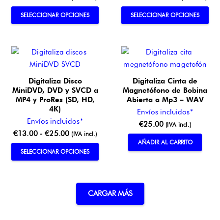
en
en
de
de
Este
Este
SELECCIONAR OPCIONES
SELECCIONAR OPCIONES
la
la
precios:
precios:
producto
pro
página
pág
desde
desde
tiene
tien
de
de
€15.00
€30.00
múltiples
múlt
producto
pro
hasta
hasta
variantes.
vari
€30.00
€45.00
Las
Las
Digitaliza Disco
Digitaliza Cinta de
opciones
opc
MiniDVD, DVD y SVCD a
Magnetófono de Bobina
se
se
MP4 y ProRes (SD, HD,
Abierta a Mp3 – WAV
4K)
pueden
pue
Envíos incluidos*
Envíos incluidos*
elegir
eleg
€
25.00
(IVA incl.)
Rango
€
13.00
-
€
25.00
(IVA incl.)
en
en
AÑADIR AL CARRITO
de
la
la
Este
SELECCIONAR OPCIONES
precios:
página
pág
producto
desde
de
de
tiene
€13.00
producto
pro
múltiples
CARGAR MÁS
hasta
variantes.
€25.00
Las