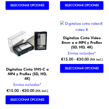
de
de
Este
Este
SELECCIONAR OPCIONES
SELECCIONAR OPCIONES
precios:
precios:
producto
pro
desde
desde
tiene
tien
€15.00
€15.00
múltiples
múlt
hasta
hasta
variantes.
vari
€30.00
€30.00
Las
Las
Digitaliza Cinta Video
opciones
opc
8mm a a MP4 y ProRes
se
se
(SD, HD, 4K)
pueden
pue
Envíos incluidos*
elegir
eleg
Rango
€
15.00
-
€
30.00
(IVA incl.)
en
en
de
Este
SELECCIONAR OPCIONES
Digitaliza Cinta VHS-C a
la
la
precios:
pro
MP4 y ProRes (SD, HD,
página
pág
desde
4K)
tien
de
de
€15.00
Envíos incluidos*
múlt
producto
pro
hasta
Rango
€
15.00
-
€
30.00
(IVA incl.)
vari
€30.00
de
Las
Este
SELECCIONAR OPCIONES
precios:
opc
producto
desde