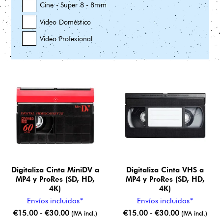
Cine - Super 8 - 8mm
Video Doméstico
Video Profesional
Digitaliza Cinta MiniDV a
Digitaliza Cinta VHS a
MP4 y ProRes (SD, HD,
MP4 y ProRes (SD, HD,
4K)
4K)
Envíos incluidos*
Envíos incluidos*
Rango
Rango
€
15.00
-
€
30.00
€
15.00
-
€
30.00
(IVA incl.)
(IVA incl.)