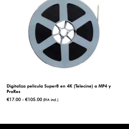
Digitaliza película Super8 en 4K (Telecine) a MP4 y
ProRes
Rango
€
17.00
-
€
105.00
(IVA incl.)
de
precios:
desde
€17.00