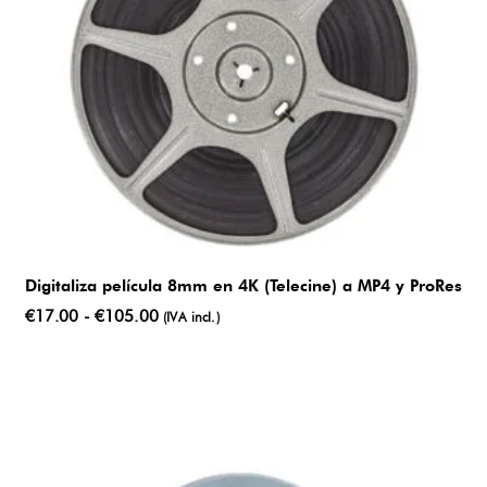
Digitaliza película 8mm en 4K (Telecine) a MP4 y ProRes
Rango
€
17.00
-
€
105.00
(IVA incl.)
de
precios:
desde
€17.00
hasta
€105.00