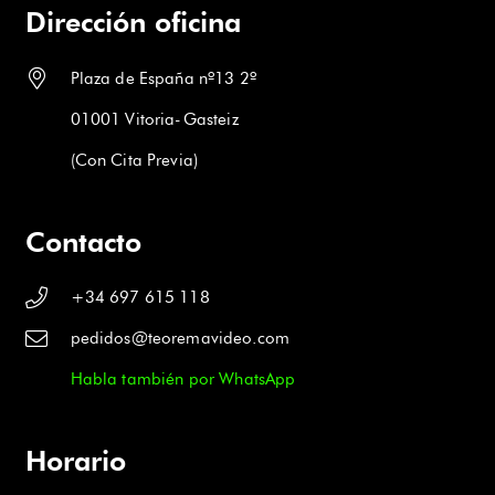
Dirección oficina
hasta
€105.00
Plaza de España nº13 2º
01001 Vitoria-Gasteiz
(Con Cita Previa)
Contacto
+34 697 615 118
pedidos@teoremavideo.com
Habla también por WhatsApp
Horario